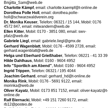
Brigitta_Sam@web.de
Charlotte Kämpf
, email: charlotte.kaempf@t-online.de
Dorothea Polle Holl
, email: dorothea.polle-
holl@schwarzwaldverein.org
Dr. Monika Keuser
, Telefon: 06321 / 15 144, Mobil: 0176
4572 847, email: mitwandern@web.de
Ellen Kitter
, Mobil: 0170 - 3851 080, email: swv-
pfalz@web.de
Gabriele Liegl
, email: gabriele.liegl@gmx.de
Gerhard Wagenblatt
, Mobil: 0176 - 4599 2728, email:
gerhard.wagenblatt@web.de
Helga und Eberhard Grießhaber
, Telefon: 06221 - 41 33 39
Hilde Dahlhaus
, Mobil: 0160 - 9604 4952
Info "Sportlich am Abend"
, Mobil: 0160 - 9604 4952
Ingrid Trippen
, Telefon: 06321 / 195 4044
Joachim Gerhard
, email: gerhard_hd@t-online.de
Monika Rink
, Mobil: 0176 - 5691 9122, email:
morinka@web.de
Oliver Kayatz
, Mobil: 0173 851 7152, email: oliver-kayatz@t-
online.de
Ralf Biernacki
, Mobil: +49 151 7260 9172, email:
rb12@posteo.de