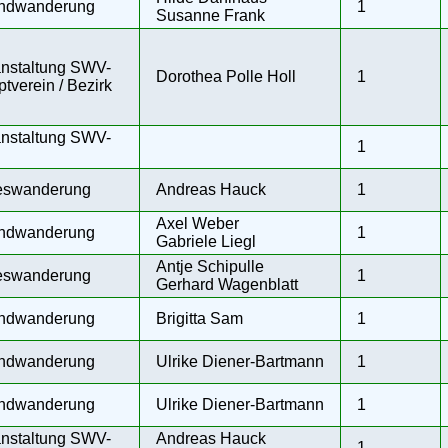
ndwanderung
1
Susanne Frank
nstaltung SWV-
Dorothea Polle Holl
1
tverein / Bezirk
nstaltung SWV-
1
eswanderung
Andreas Hauck
1
Axel Weber
ndwanderung
1
Gabriele Liegl
Antje Schipulle
eswanderung
1
Gerhard Wagenblatt
ndwanderung
Brigitta Sam
1
ndwanderung
Ulrike Diener-Bartmann
1
ndwanderung
Ulrike Diener-Bartmann
1
nstaltung SWV-
Andreas Hauck
1