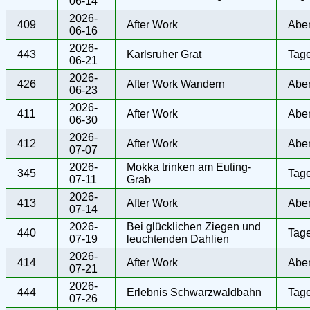
06-14
2026-
409
After Work
Abe
06-16
2026-
443
Karlsruher Grat
Tag
06-21
2026-
426
After Work Wandern
Abe
06-23
2026-
411
After Work
Abe
06-30
2026-
412
After Work
Abe
07-07
2026-
Mokka trinken am Euting-
345
Tag
07-11
Grab
2026-
413
After Work
Abe
07-14
2026-
Bei glücklichen Ziegen und
440
Tag
07-19
leuchtenden Dahlien
2026-
414
After Work
Abe
07-21
2026-
444
Erlebnis Schwarzwaldbahn
Tag
07-26