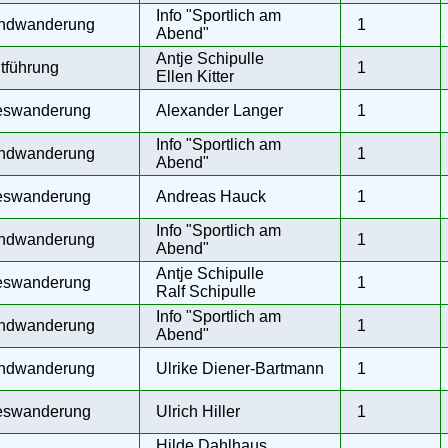
Info "Sportlich am
ndwanderung
1
Abend"
Antje Schipulle
tführung
1
Ellen Kitter
eswanderung
Alexander Langer
1
Info "Sportlich am
ndwanderung
1
Abend"
eswanderung
Andreas Hauck
1
Info "Sportlich am
ndwanderung
1
Abend"
Antje Schipulle
eswanderung
1
Ralf Schipulle
Info "Sportlich am
ndwanderung
1
Abend"
ndwanderung
Ulrike Diener-Bartmann
1
eswanderung
Ulrich Hiller
1
Hilde Dahlhaus