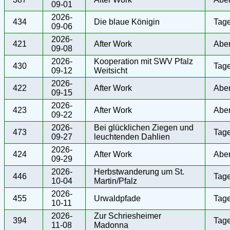
09-01
2026-
434
Die blaue Königin
Tag
09-06
2026-
421
After Work
Abe
09-08
2026-
Kooperation mit SWV Pfalz
430
Tag
09-12
Weitsicht
2026-
422
After Work
Abe
09-15
2026-
423
After Work
Abe
09-22
2026-
Bei glücklichen Ziegen und
473
Tag
09-27
leuchtenden Dahlien
2026-
424
After Work
Abe
09-29
2026-
Herbstwanderung um St.
446
Tag
10-04
Martin/Pfalz
2026-
455
Urwaldpfade
Tag
10-11
2026-
Zur Schriesheimer
394
Tag
11-08
Madonna