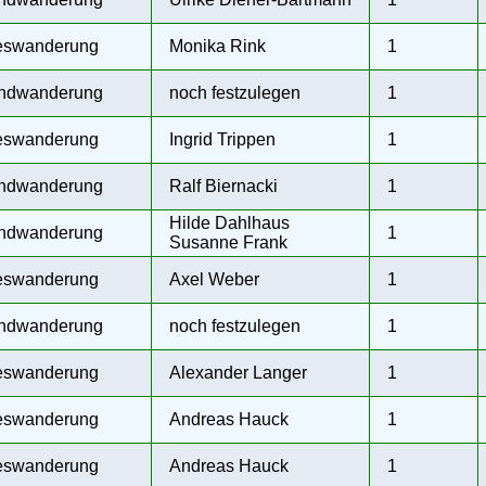
eswanderung
Monika Rink
1
ndwanderung
noch festzulegen
1
eswanderung
Ingrid Trippen
1
ndwanderung
Ralf Biernacki
1
Hilde Dahlhaus
ndwanderung
1
Susanne Frank
eswanderung
Axel Weber
1
ndwanderung
noch festzulegen
1
eswanderung
Alexander Langer
1
eswanderung
Andreas Hauck
1
eswanderung
Andreas Hauck
1