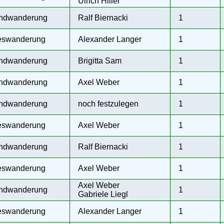
Ulrich Hiller
ndwanderung
Ralf Biernacki
1
eswanderung
Alexander Langer
1
ndwanderung
Brigitta Sam
1
ndwanderung
Axel Weber
1
ndwanderung
noch festzulegen
1
eswanderung
Axel Weber
1
ndwanderung
Ralf Biernacki
1
eswanderung
Axel Weber
1
Axel Weber
ndwanderung
1
Gabriele Liegl
eswanderung
Alexander Langer
1