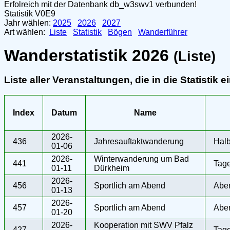
Erfolreich mit der Datenbank db_w3swv1 verbunden!
Statistik V0E9
Jahr wählen: 
2025
2026
2027
Art wählen:  
Liste
Statistik
Bögen
Wanderführer
Wanderstatistik 2026
(Liste)
Liste aller Veranstaltungen, die in die Statistik e
Index
Datum
Name
2026-
436
Jahresauftaktwanderung
Hal
01-06
2026-
Winterwanderung um Bad
441
Tag
01-11
Dürkheim
2026-
456
Sportlich am Abend
Abe
01-13
2026-
457
Sportlich am Abend
Abe
01-20
2026-
Kooperation mit SWV Pfalz
427
Tag