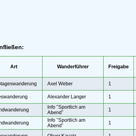
infließen:
Art
Wanderführer
Freigabe
btageswanderung
Axel Weber
1
eswanderung
Alexander Langer
1
Info "Sportlich am
ndwanderung
1
Abend"
Info "Sportlich am
ndwanderung
1
Abend"
eswanderung
Oliver Kayatz
1