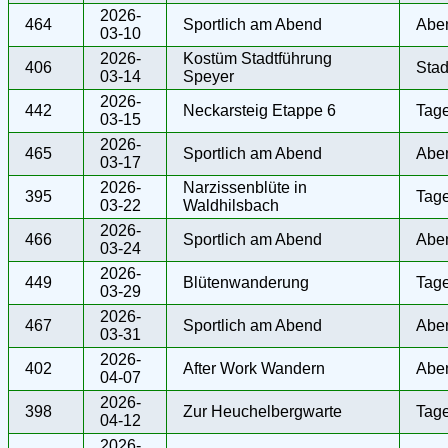
2026-
464
Sportlich am Abend
Abe
03-10
2026-
Kostüm Stadtführung
406
Stad
03-14
Speyer
2026-
442
Neckarsteig Etappe 6
Tag
03-15
2026-
465
Sportlich am Abend
Abe
03-17
2026-
Narzissenblüte in
395
Tag
03-22
Waldhilsbach
2026-
466
Sportlich am Abend
Abe
03-24
2026-
449
Blütenwanderung
Tag
03-29
2026-
467
Sportlich am Abend
Abe
03-31
2026-
402
After Work Wandern
Abe
04-07
2026-
398
Zur Heuchelbergwarte
Tag
04-12
2026-