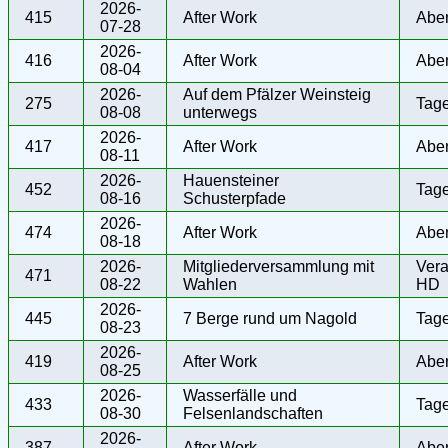
2026-
415
After Work
Abe
07-28
2026-
416
After Work
Abe
08-04
2026-
Auf dem Pfälzer Weinsteig
275
Tag
08-08
unterwegs
2026-
417
After Work
Abe
08-11
2026-
Hauensteiner
452
Tag
08-16
Schusterpfade
2026-
474
After Work
Abe
08-18
2026-
Mitgliederversammlung mit
Vera
471
08-22
Wahlen
HD
2026-
445
7 Berge rund um Nagold
Tag
08-23
2026-
419
After Work
Abe
08-25
2026-
Wasserfälle und
433
Tag
08-30
Felsenlandschaften
2026-
387
After Work
Abe