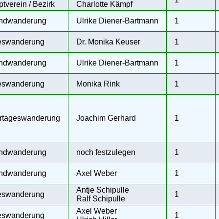
tverein / Bezirk
Charlotte Kämpf
ndwanderung
Ulrike Diener-Bartmann
1
eswanderung
Dr. Monika Keuser
1
ndwanderung
Ulrike Diener-Bartmann
1
eswanderung
Monika Rink
1
rtageswanderung
Joachim Gerhard
1
ndwanderung
noch festzulegen
1
ndwanderung
Axel Weber
1
Antje Schipulle
eswanderung
1
Ralf Schipulle
Axel Weber
eswanderung
1