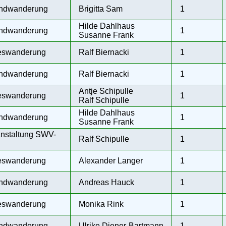
ndwanderung
Brigitta Sam
1
Hilde Dahlhaus
ndwanderung
1
Susanne Frank
eswanderung
Ralf Biernacki
1
ndwanderung
Ralf Biernacki
1
Antje Schipulle
eswanderung
1
Ralf Schipulle
Hilde Dahlhaus
ndwanderung
1
Susanne Frank
nstaltung SWV-
Ralf Schipulle
1
eswanderung
Alexander Langer
1
ndwanderung
Andreas Hauck
1
eswanderung
Monika Rink
1
ndwanderung
Ulrike Diener-Bartmann
1