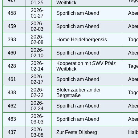
01-25
Weitblick
2026-
458
Sportlich am Abend
Abe
01-27
2026-
459
Sportlich am Abend
Abe
02-03
2026-
393
Homo Heidelbergensis
Tag
02-08
2026-
460
Sportlich am Abend
Abe
02-10
2026-
Kooperation mit SWV Pfalz
428
Tag
02-14
Weitblick
2026-
461
Sportlich am Abend
Abe
02-17
2026-
Blütenzauber an der
438
Tag
02-22
Bergstraße
2026-
462
Sportlich am Abend
Abe
02-24
2026-
463
Sportlich am Abend
Abe
03-03
2026-
437
Zur Feste Dilsberg
Hal
03-08