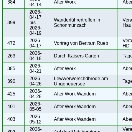
384
After Work
Abe
04-14
2026-
04-17
Wanderführertreffen in
Vera
399
bis
Schönmünzach
Haup
2026-
04-19
2026-
Vera
472
Vortrag von Bertram Rueb
04-17
HD
2026-
263
Durch Kaisers Garten
Tag
04-18
2026-
385
After Work
Abe
04-21
2026-
Lewwerworschdbrode am
390
Tag
04-26
Ungeheuersee
2026-
425
After Work Wandern
Abe
04-28
2026-
401
After Work Wandern
Abe
05-05
2026-
403
After Work Wandern
Abe
05-12
2026-
Vera
392
Auf den Mahlbergturm