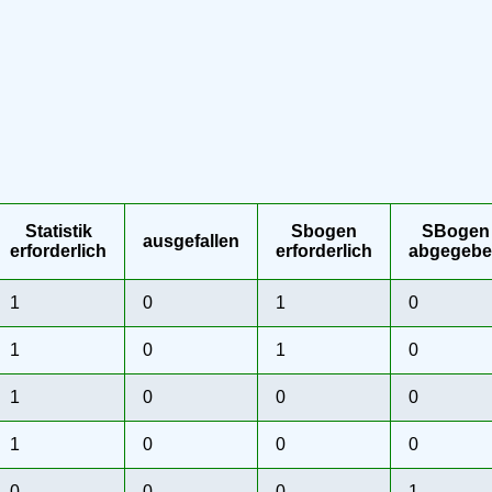
Statistik
Sbogen
SBogen
ausgefallen
erforderlich
erforderlich
abgegeb
1
0
1
0
1
0
1
0
1
0
0
0
1
0
0
0
0
0
0
1